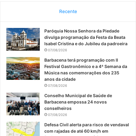
c
u
s
Recente
e
T
t
Paróquia Nossa Senhora da Piedade
b
u
a
divulga programação da Festa da Beata
o
b
g
Isabel Cristina e do Jubileu da padroeira
07/08/2026
o
e
r
Barbacena terá programação com II
Festival Gastronômico e a 4ª Semana da
k
a
Música nas comemorações dos 235
anos da cidade
m
07/08/2026
Conselho Municipal de Saúde de
Barbacena empossa 24 novos
conselheiros
07/08/2026
Defesa Civil alerta para risco de vendaval
com rajadas de até 60 km/h em