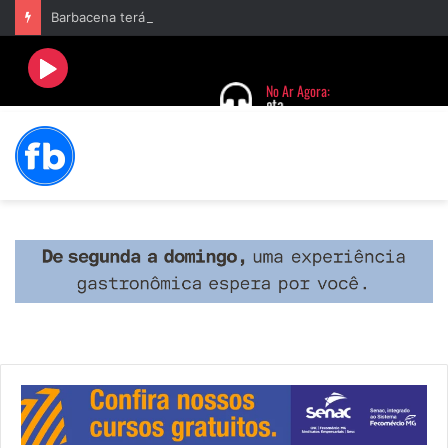
Barbacena terá programação com II Festival Gastronômico e a 4ª Semana da Música nas comemorações dos 235 anos da cidade