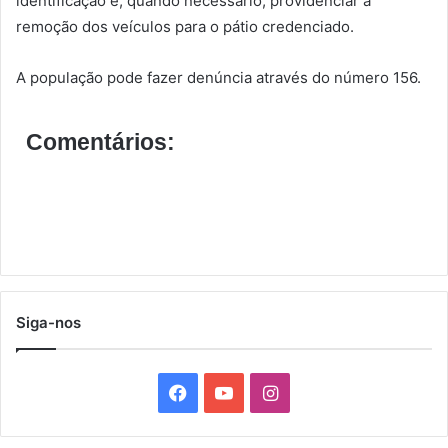
identificação e, quando necessário, providenciar a
remoção dos veículos para o pátio credenciado.
A população pode fazer denúncia através do número 156.
Comentários:
Siga-nos
F
Y
I
a
o
n