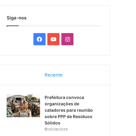
por
Siga-nos
F
Y
I
a
o
n
c
u
s
Recente
e
T
t
b
u
a
Prefeitura convoca
o
b
g
organizações de
catadores para reunião
o
e
r
sobre PPP de Resíduos
Sólidos
k
a
05/08/2026