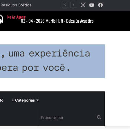
Instagram
YouTube
Facebook
Barbacena recebe fim de semana cultural com Encontro de Palhaços e comemoração de 25 anos do IVERT
to
+ Categorias
Procurar