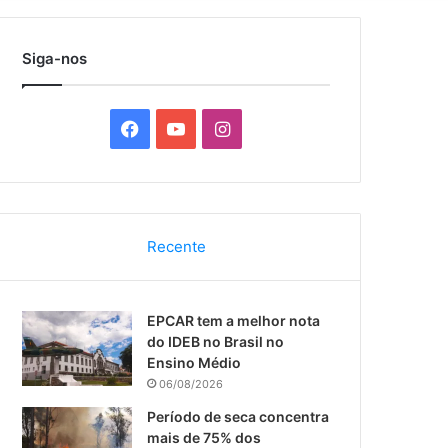
por
Siga-nos
F
Y
I
a
o
n
c
u
s
Recente
e
T
t
b
u
a
EPCAR tem a melhor nota
o
b
g
do IDEB no Brasil no
Ensino Médio
o
e
r
06/08/2026
k
a
Período de seca concentra
mais de 75% dos