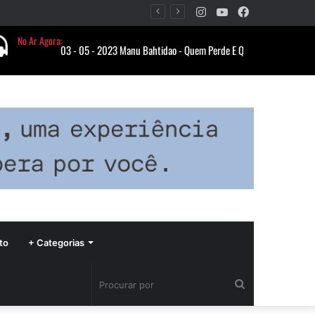
Instagram
YouTube
Facebook
Período de seca concentra mais de 75% dos incêndios às margens da BR-040 e reforça alerta para prevenção
to
+ Categorias
Procurar