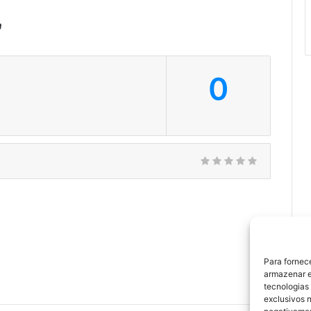
a
0
Para fornec
armazenar e
tecnologias
exclusivos n