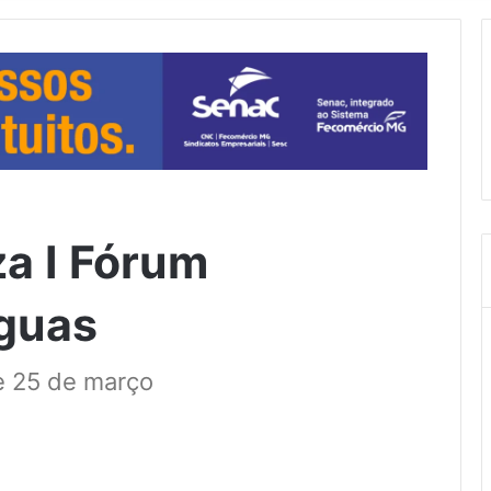
za I Fórum
Águas
 e 25 de março