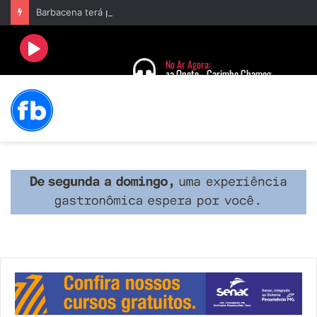
Barbacena terá programação com II Festival Gastronômico e a 4ª Semana da Música nas comemorações dos 235 anos da cidade