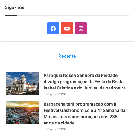
Siga-nos
F
Y
I
a
o
n
c
u
s
Recente
e
T
t
Paróquia Nossa Senhora da Piedade
b
u
a
divulga programação da Festa da Beata
o
b
g
Isabel Cristina e do Jubileu da padroeira
07/08/2026
o
e
r
Barbacena terá programação com II
Festival Gastronômico e a 4ª Semana da
k
a
Música nas comemorações dos 235
anos da cidade
m
07/08/2026