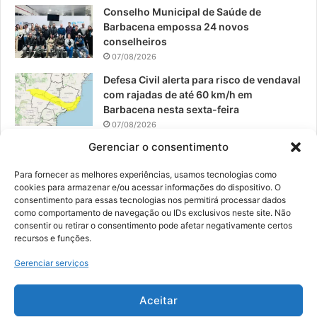
Conselho Municipal de Saúde de
Barbacena empossa 24 novos
conselheiros
07/08/2026
Defesa Civil alerta para risco de vendaval
com rajadas de até 60 km/h em
Barbacena nesta sexta-feira
07/08/2026
Gerenciar o consentimento
EPCAR tem a melhor nota do IDEB no
Brasil no Ensino Médio
Para fornecer as melhores experiências, usamos tecnologias como
06/08/2026
cookies para armazenar e/ou acessar informações do dispositivo. O
consentimento para essas tecnologias nos permitirá processar dados
como comportamento de navegação ou IDs exclusivos neste site. Não
consentir ou retirar o consentimento pode afetar negativamente certos
recursos e funções.
© 2026, Todos os direitos reservados | Desenvolvido por:
Nowa
Gerenciar serviços
Digital Business
| Hospedado por:
NP Publicidade
Aceitar
Fale Conosco
Sobre Nós
Equipe