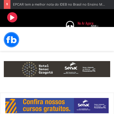
EPCAR tem a melhor nota do IDEB no Brasil no Ensino Médio