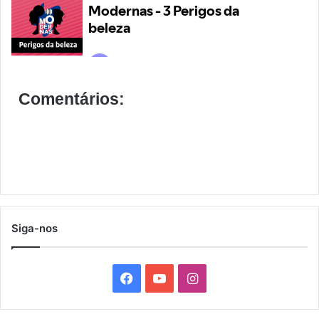
Comentários:
Siga-nos
F
Y
I
a
o
n