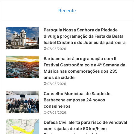
c
u
s
Recente
e
T
t
Paróquia Nossa Senhora da Piedade
b
u
a
divulga programação da Festa da Beata
o
b
g
Isabel Cristina e do Jubileu da padroeira
07/08/2026
o
e
r
Barbacena terá programação com II
Festival Gastronômico e a 4ª Semana da
k
a
Música nas comemorações dos 235
anos da cidade
m
07/08/2026
Conselho Municipal de Saúde de
Barbacena empossa 24 novos
conselheiros
07/08/2026
Defesa Civil alerta para risco de vendaval
com rajadas de até 60 km/h em