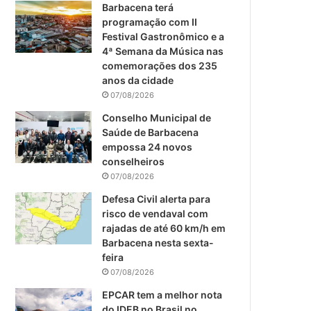
m
Barbacena terá
programação com II
Festival Gastronômico e a
4ª Semana da Música nas
comemorações dos 235
anos da cidade
07/08/2026
Conselho Municipal de
Saúde de Barbacena
empossa 24 novos
conselheiros
07/08/2026
Defesa Civil alerta para
risco de vendaval com
rajadas de até 60 km/h em
Barbacena nesta sexta-
feira
07/08/2026
EPCAR tem a melhor nota
do IDEB no Brasil no