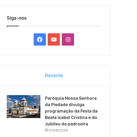
por
Siga-nos
F
Y
I
a
o
n
c
u
s
Recente
e
T
t
b
u
a
Paróquia Nossa Senhora
o
b
g
da Piedade divulga
programação da Festa da
o
e
r
Beata Isabel Cristina e do
Jubileu da padroeira
k
a
07/08/2026