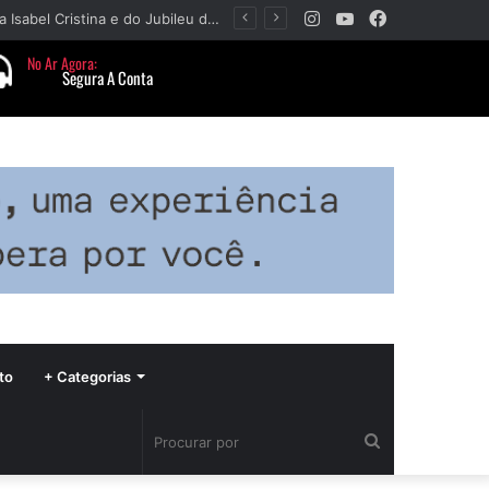
Instagram
YouTube
Facebook
Paróquia Nossa Senhora da Piedade divulga programação da Festa da Beata Isabel Cristina e do Jubileu da padroeira
to
+ Categorias
Procurar