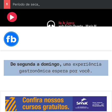
Período de seca concentra mais de 75% dos incêndios às margens da BR-040 e reforça alerta para prevenção