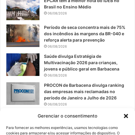
EPCAR tem a melhor nota do IDEB no
b
u
a
Brasil no Ensino Médio
o
b
g
06/08/2026
o
e
r
Período de seca concentra mais de 75%
dos incêndios às margens da BR-040 e
k
a
reforça alerta para prevenção
06/08/2026
m
Saúde divulga Estratégia de
Multivacinação 2026 para crianças,
jovens e público geral em Barbacena
06/08/2026
PROCON de Barbacena divulga ranking
das empresas mais reclamadas no
período de Janeiro a Julho de 2026
06/08/2026
Prefeitura convoca organizações de
Gerenciar o consentimento
catadores para reunião sobre PPP de
Resíduos Sólidos
Para fornecer as melhores experiências, usamos tecnologias como
cookies para armazenar e/ou acessar informações do dispositivo. O
05/08/2026