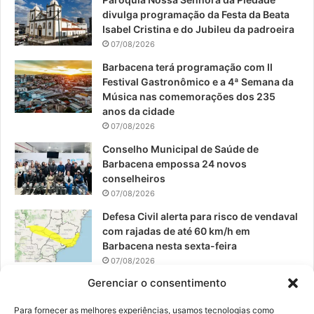
b
u
a
divulga programação da Festa da Beata
o
b
g
Isabel Cristina e do Jubileu da padroeira
07/08/2026
o
e
r
Barbacena terá programação com II
Festival Gastronômico e a 4ª Semana da
k
a
Música nas comemorações dos 235
anos da cidade
m
07/08/2026
Conselho Municipal de Saúde de
Barbacena empossa 24 novos
conselheiros
07/08/2026
Defesa Civil alerta para risco de vendaval
com rajadas de até 60 km/h em
Barbacena nesta sexta-feira
07/08/2026
Gerenciar o consentimento
EPCAR tem a melhor nota do IDEB no
Brasil no Ensino Médio
Para fornecer as melhores experiências, usamos tecnologias como
06/08/2026