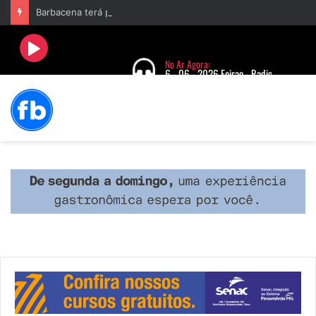
Barbacena terá programação com II Festival Gastronômico e a 4ª Semana da Música nas comemorações dos 235 anos da cidade