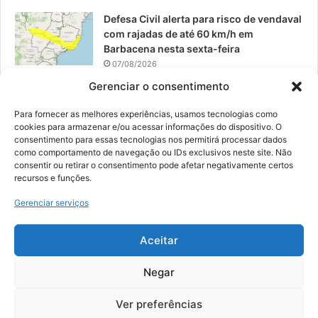
Defesa Civil alerta para risco de vendaval
com rajadas de até 60 km/h em
Barbacena nesta sexta-feira
07/08/2026
Gerenciar o consentimento
EPCAR tem a melhor nota do IDEB no
Brasil no Ensino Médio
Para fornecer as melhores experiências, usamos tecnologias como
06/08/2026
cookies para armazenar e/ou acessar informações do dispositivo. O
consentimento para essas tecnologias nos permitirá processar dados
como comportamento de navegação ou IDs exclusivos neste site. Não
consentir ou retirar o consentimento pode afetar negativamente certos
recursos e funções.
© 2026, Todos os direitos reservados | Desenvolvido por:
Nowa
Gerenciar serviços
Digital Business
| Hospedado por:
NP Publicidade
Aceitar
Fale Conosco
Sobre Nós
Equipe
Política de Segurança e Privacidade
Política de Cookies (BR)
Negar
Ver preferências
Facebook
YouTube
Instagram