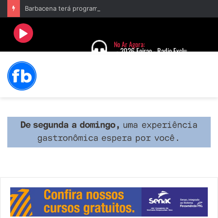
Barbacena terá programação com II Festival Gastronômico e a 4ª Semana da Música nas comemorações dos 235 anos da cidade