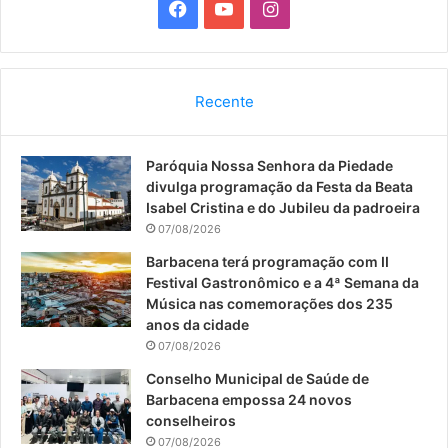
F
Y
I
a
o
n
c
u
s
Recente
e
T
t
Paróquia Nossa Senhora da Piedade
b
u
a
divulga programação da Festa da Beata
o
b
g
Isabel Cristina e do Jubileu da padroeira
07/08/2026
o
e
r
Barbacena terá programação com II
Festival Gastronômico e a 4ª Semana da
k
a
Música nas comemorações dos 235
anos da cidade
m
07/08/2026
Conselho Municipal de Saúde de
Barbacena empossa 24 novos
conselheiros
07/08/2026