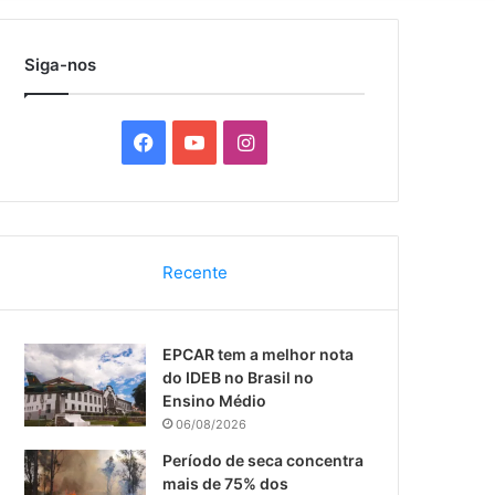
por
Siga-nos
F
Y
I
a
o
n
c
u
s
Recente
e
T
t
b
u
a
EPCAR tem a melhor nota
o
b
g
do IDEB no Brasil no
Ensino Médio
o
e
r
06/08/2026
k
a
Período de seca concentra
mais de 75% dos