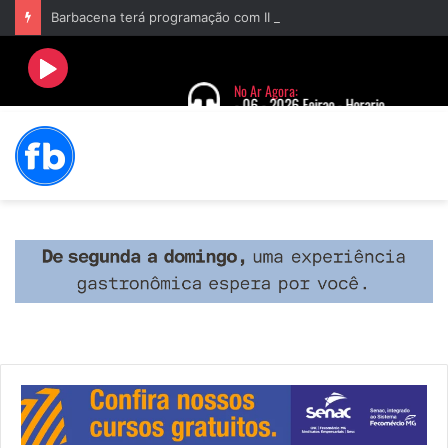
Barbacena terá programação com II Festival Gastronômico e a 4ª Semana da Música nas comemorações dos 235 anos da cidade