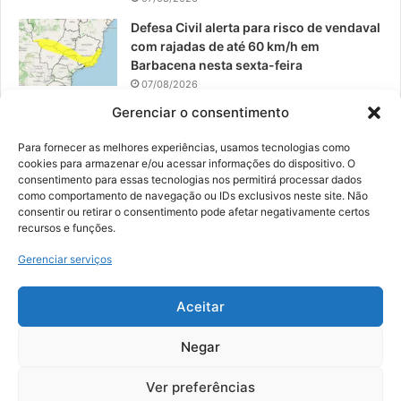
Defesa Civil alerta para risco de vendaval
com rajadas de até 60 km/h em
Barbacena nesta sexta-feira
07/08/2026
Gerenciar o consentimento
EPCAR tem a melhor nota do IDEB no
Brasil no Ensino Médio
Para fornecer as melhores experiências, usamos tecnologias como
06/08/2026
cookies para armazenar e/ou acessar informações do dispositivo. O
consentimento para essas tecnologias nos permitirá processar dados
como comportamento de navegação ou IDs exclusivos neste site. Não
consentir ou retirar o consentimento pode afetar negativamente certos
recursos e funções.
© 2026, Todos os direitos reservados | Desenvolvido por:
Nowa
Gerenciar serviços
Digital Business
| Hospedado por:
NP Publicidade
Aceitar
Fale Conosco
Sobre Nós
Equipe
Política de Segurança e Privacidade
Política de Cookies (BR)
Negar
Ver preferências
Facebook
YouTube
Instagram