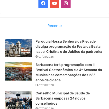
F
Y
I
a
o
n
c
u
s
Recente
e
T
t
Paróquia Nossa Senhora da Piedade
b
u
a
divulga programação da Festa da Beata
o
b
g
Isabel Cristina e do Jubileu da padroeira
07/08/2026
o
e
r
Barbacena terá programação com II
Festival Gastronômico e a 4ª Semana da
k
a
Música nas comemorações dos 235
anos da cidade
m
07/08/2026
Conselho Municipal de Saúde de
Barbacena empossa 24 novos
conselheiros
07/08/2026