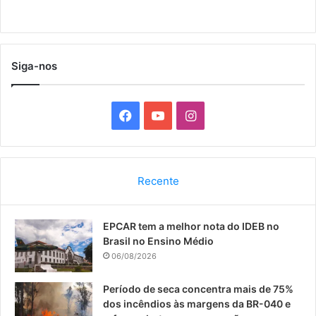
Siga-nos
F
Y
I
a
o
n
c
u
s
Recente
e
T
t
EPCAR tem a melhor nota do IDEB no
b
u
a
Brasil no Ensino Médio
o
b
g
06/08/2026
o
e
r
Período de seca concentra mais de 75%
dos incêndios às margens da BR-040 e
k
a