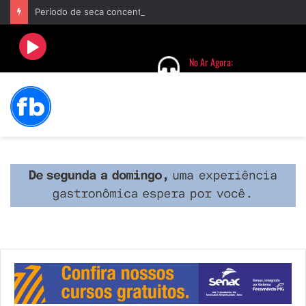
Período de seca concentra mais de 75% dos incêndios às margens da BR-040 e reforça alerta para prevenção