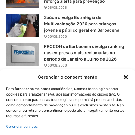
reforça alerta para prevenção
06/08/2026
m
Saúde divulga Estratégia de
Multivacinação 2026 para crianças,
jovens e público geral em Barbacena
06/08/2026
PROCON de Barbacena divulga ranking
das empresas mais reclamadas no
período de Janeiro a Julho de 2026
06/08/2026
Prefeitura convoca organizações de
Gerenciar o consentimento
catadores para reunião sobre PPP de
Resíduos Sólidos
Para fornecer as melhores experiências, usamos tecnologias como
cookies para armazenar e/ou acessar informações do dispositivo. O
05/08/2026
consentimento para essas tecnologias nos permitirá processar dados
como comportamento de navegação ou IDs exclusivos neste site. Não
consentir ou retirar o consentimento pode afetar negativamente certos
recursos e funções.
© 2026, Todos os direitos reservados | Desenvolvido por:
Nowa
Gerenciar serviços