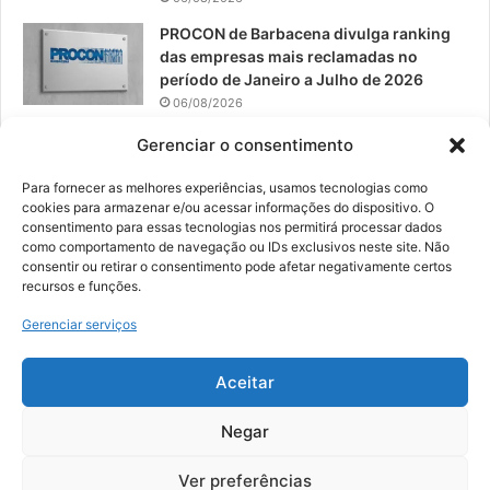
PROCON de Barbacena divulga ranking
das empresas mais reclamadas no
período de Janeiro a Julho de 2026
06/08/2026
Prefeitura convoca organizações de
Gerenciar o consentimento
catadores para reunião sobre PPP de
Resíduos Sólidos
Para fornecer as melhores experiências, usamos tecnologias como
cookies para armazenar e/ou acessar informações do dispositivo. O
05/08/2026
consentimento para essas tecnologias nos permitirá processar dados
como comportamento de navegação ou IDs exclusivos neste site. Não
consentir ou retirar o consentimento pode afetar negativamente certos
recursos e funções.
© 2026, Todos os direitos reservados | Desenvolvido por:
Nowa
Gerenciar serviços
Digital Business
| Hospedado por:
NP Publicidade
Aceitar
Fale Conosco
Sobre Nós
Equipe
Política de Segurança e Privacidade
Política de Cookies (BR)
Negar
Ver preferências
Facebook
YouTube
Instagram