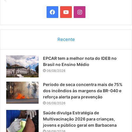
F
Y
I
a
o
n
c
u
s
Recente
e
T
t
EPCAR tem a melhor nota do IDEB no
b
u
a
Brasil no Ensino Médio
o
b
g
06/08/2026
o
e
r
Período de seca concentra mais de 75%
dos incêndios às margens da BR-040 e
k
a
reforça alerta para prevenção
06/08/2026
m
Saúde divulga Estratégia de
Multivacinação 2026 para crianças,
jovens e público geral em Barbacena
06/08/2026