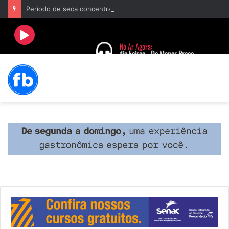
Período de seca concentra mais de 75% dos incêndios às margens da BR-040 e reforça alerta para prevenção